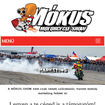
MARKETING
A MÓKUS-SHOW nem csak remek szórakozás, hanem komoly
marketing felület is!
Legyen a te céged is a támogatóm!